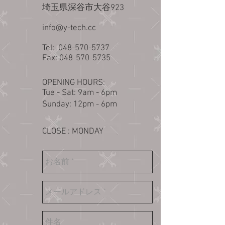
​埼玉県深谷市大谷923
info@y-tech.cc
Tel:
048-570-5737
Fax:
048-570-5735
OPENING HOURS:
Tue - Sat: 9am - 6pm​​
​Sunday: 12pm - 6pm
CLOSE : MONDAY