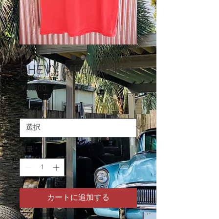
CHEVY officialTshirt
価
￥3,500
格
サイズ
*
数量
*
カートに追加する